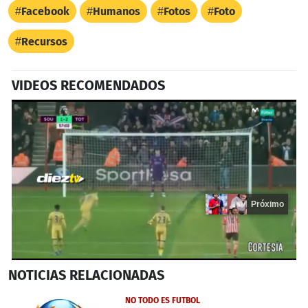
Facebook
Humanos
Fotos
Foto
Recursos
VIDEOS RECOMENDADOS
Próximo
0
NOTICIAS
RELACIONADAS
seconds
of
16
NO TODO ES FUTBOL