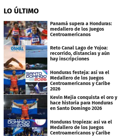
second
of
LO ÚLTIMO
1
minute,
0
Panamá supera a Honduras:
medallero de los Juegos
Centroamericanos
Reto Canal Lago de Yojoa:
recorrido, distancias y aún
hay inscripciones
Honduras festeja: así va el
Medallero de los Juegos
Centroamericanos y Caribe
2026
Kevin Mejía conquista el oro y
hace historia para Honduras
en Santo Domingo 2026
Honduras tropieza: así va el
Medallero de los Juegos
Centroamericanos y Caribe