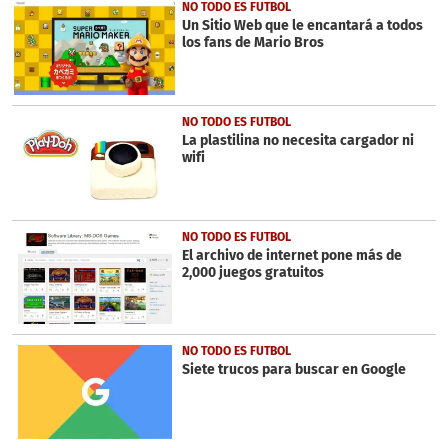
42
NO TODO ES FUTBOL
seconds
Un Sitio Web que le encantará a todos
los fans de Mario Bros
NO TODO ES FUTBOL
La plastilina no necesita cargador ni
wifi
NO TODO ES FUTBOL
El archivo de internet pone más de
2,000 juegos gratuitos
NO TODO ES FUTBOL
Siete trucos para buscar en Google