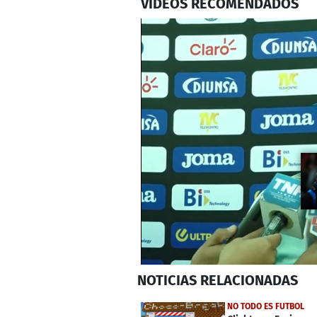
VIDEOS RECOMENDADOS
0
NOTICIAS
RELACIONADAS
seconds
of
17
NO TODO ES FUTBOL
seconds
Volume