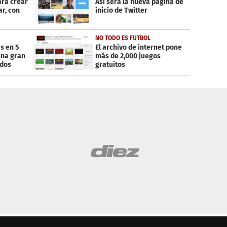
ara crear
Así será la nueva página de
r, con
inicio de Twitter
NO TODO ES FUTBOL
s en 5
El archivo de internet pone
una gran
más de 2,000 juegos
ados
gratuitos