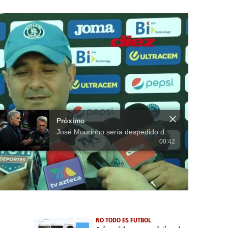
Próximo
José Mourinho sería despedido del Manchester United aunque gane
00:42
NO TODO ES FUTBOL