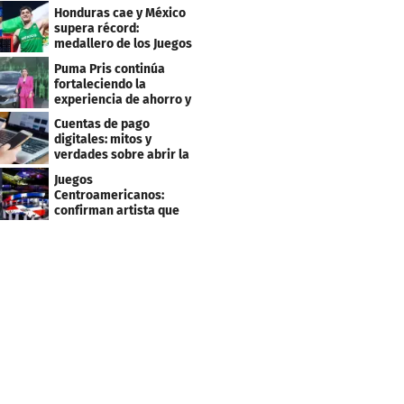
Grandes Ligas
Honduras cae y México
supera récord:
medallero de los Juegos
Centroamericanos
Puma Pris continúa
fortaleciendo la
experiencia de ahorro y
beneficios para sus
Cuentas de pago
clientes
digitales: mitos y
verdades sobre abrir la
tuya y entrar
Juegos
Centroamericanos:
confirman artista que
cantará en la ceremonia
de clausura