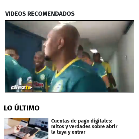
VIDEOS RECOMENDADOS
0
seconds
of
LO ÚLTIMO
33
seconds
Cuentas de pago digitales:
mitos y verdades sobre abrir
la tuya y entrar