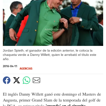
X
X
X
Jordan Spieth, el ganador de la edición anterior, le coloca la
chaqueta verde a Danny Willett, quien le arrebató el título este
año.
2016-04-11
AGENCIAS
El inglés Danny Willett ganó este domingo el Masters de
Augusta, primer Grand Slam de la temporada del golf de
'grande' en el circuito
la PGA, su primer título