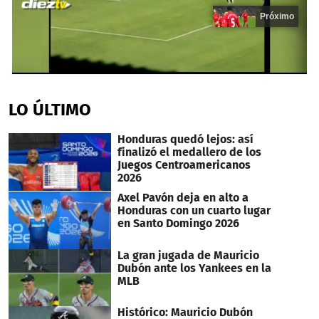
Próximo
0
seconds
of
LO ÚLTIMO
15
seconds
Honduras quedó lejos: así
finalizó el medallero de los
Juegos Centroamericanos
2026
Axel Pavón deja en alto a
Honduras con un cuarto lugar
en Santo Domingo 2026
La gran jugada de Mauricio
Dubón ante los Yankees en la
MLB
Histórico: Mauricio Dubón