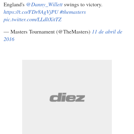
England's
@Danny_Willett
swings to victory.
https://t.co/FDr8AgVjPU
#themasters
pic.twitter.com/LLdltXitTZ
— Masters Tournament (@TheMasters)
11 de abril de
2016