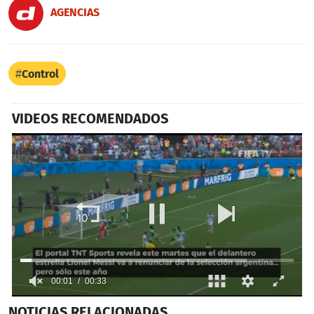
AGENCIAS
Control
VIDEOS RECOMENDADOS
0
NOTICIAS
RELACIONADAS
seconds