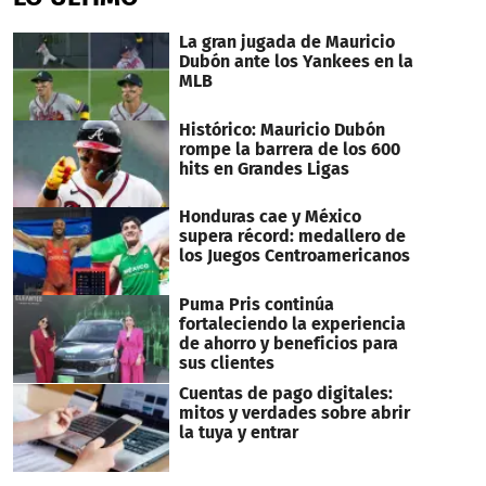
2
minutes,
52
La gran jugada de Mauricio
seconds
Dubón ante los Yankees en la
MLB
Histórico: Mauricio Dubón
rompe la barrera de los 600
hits en Grandes Ligas
Honduras cae y México
supera récord: medallero de
los Juegos Centroamericanos
Puma Pris continúa
fortaleciendo la experiencia
de ahorro y beneficios para
sus clientes
Cuentas de pago digitales:
mitos y verdades sobre abrir
la tuya y entrar