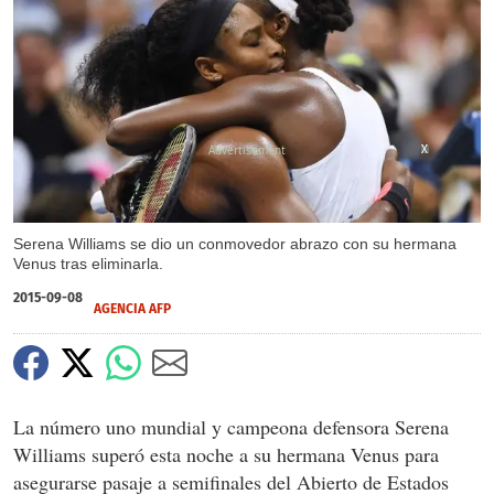
X
X
Serena Williams se dio un conmovedor abrazo con su hermana
Venus tras eliminarla.
2015-09-08
AGENCIA AFP
La número uno mundial y campeona defensora Serena
Williams superó esta noche a su hermana Venus para
asegurarse pasaje a semifinales del Abierto de Estados