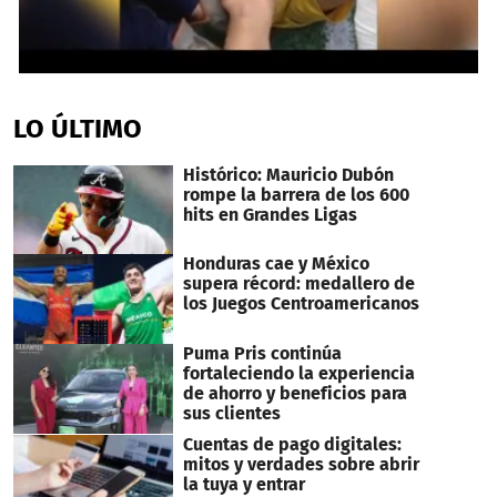
0
seconds
of
LO ÚLTIMO
35
seconds
Histórico: Mauricio Dubón
rompe la barrera de los 600
hits en Grandes Ligas
Honduras cae y México
supera récord: medallero de
los Juegos Centroamericanos
Puma Pris continúa
fortaleciendo la experiencia
de ahorro y beneficios para
sus clientes
Cuentas de pago digitales:
mitos y verdades sobre abrir
la tuya y entrar