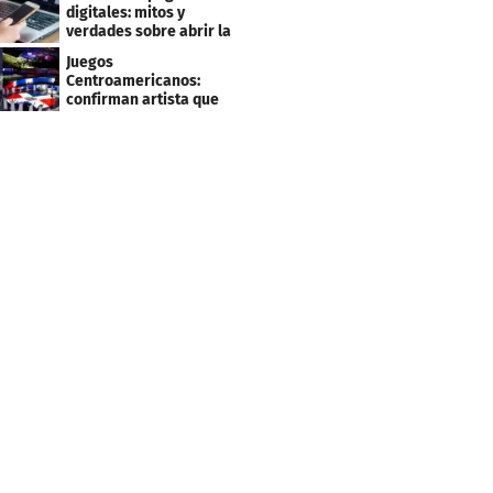
clientes
digitales: mitos y
verdades sobre abrir la
tuya y entrar
Juegos
Centroamericanos:
confirman artista que
cantará en la ceremonia
de clausura