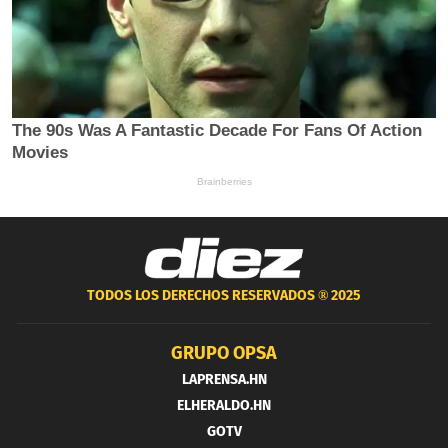
TODOS LOS DERECHOS RESERVADOS ®
2025
GRUPO OPSA
LAPRENSA.HN
ELHERALDO.HN
GOTV