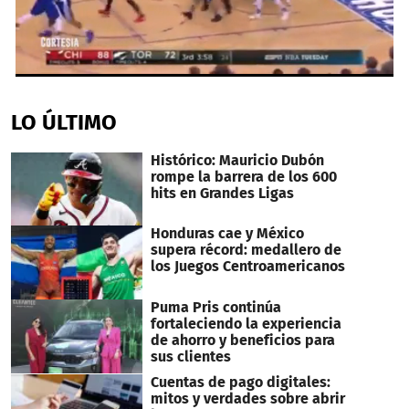
1
second
of
LO ÚLTIMO
1
minute,
46
Histórico: Mauricio Dubón
seconds
rompe la barrera de los 600
hits en Grandes Ligas
Honduras cae y México
supera récord: medallero de
los Juegos Centroamericanos
Puma Pris continúa
fortaleciendo la experiencia
de ahorro y beneficios para
sus clientes
Cuentas de pago digitales:
mitos y verdades sobre abrir