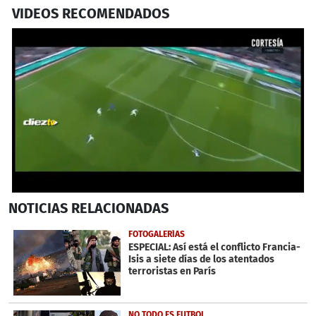
VIDEOS RECOMENDADOS
0
NOTICIAS
RELACIONADAS
seconds
of
40
FOTOGALERÍAS
seconds
ESPECIAL: Así está el conflicto Francia-
Isis a siete días de los atentados
terroristas en París
NO TODO ES FUTBOL