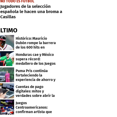
NO TODO ES FÚTBOL
Jugadores de la selección
española le hacen una broma a
Casillas
ÚLTIMO
Histórico: Mauricio
Dubón rompe la barrera
de los 600 hits en
Grandes Ligas
Honduras cae y México
supera récord:
medallero de los Juegos
Centroamericanos
Puma Pris continúa
fortaleciendo la
experiencia de ahorro y
beneficios para sus
Cuentas de pago
clientes
digitales: mitos y
verdades sobre abrir la
tuya y entrar
Juegos
Centroamericanos:
confirman artista que
cantará en la ceremonia