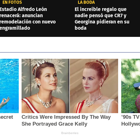
EN FOTOS
LA BODA
Estadio Alfredo León
El increíble regalo que
renacerá: anuncian
nadie pensó que CR7 y
remodelación con nuevo
Georgina pidieran en su
engramillado
boda