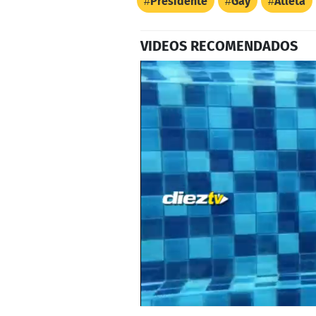
Presidente
Gay
Atleta
VIDEOS RECOMENDADOS
0