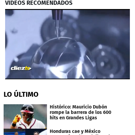
VIDEOS RECOMENDADOS
0
seconds
of
LO ÚLTIMO
1
minute,
4
Histórico: Mauricio Dubón
seconds
rompe la barrera de los 600
hits en Grandes Ligas
Honduras cae y México