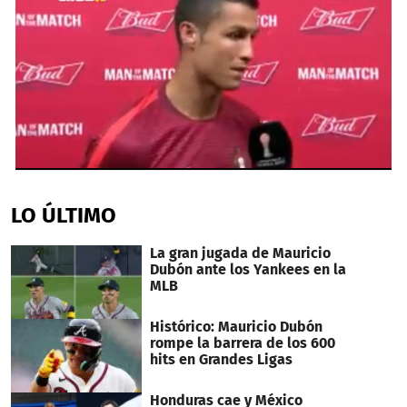
0
seconds
of
LO ÚLTIMO
44
seconds
La gran jugada de Mauricio
Dubón ante los Yankees en la
MLB
Histórico: Mauricio Dubón
rompe la barrera de los 600
hits en Grandes Ligas
Honduras cae y México