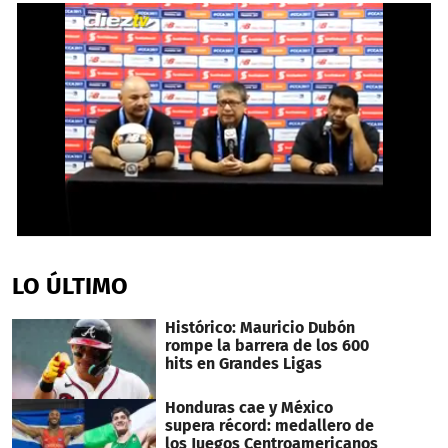
0
seconds
of
LO ÚLTIMO
2
minutes,
11
Histórico: Mauricio Dubón
seconds
rompe la barrera de los 600
hits en Grandes Ligas
Honduras cae y México
supera récord: medallero de
los Juegos Centroamericanos