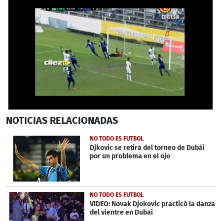
0
NOTICIAS
RELACIONADAS
seconds
of
1
NO TODO ES FUTBOL
minute,
Djkovic se retira del torneo de Dubái
13
por un problema en el ojo
seconds
NO TODO ES FUTBOL
VIDEO: Novak Djokovic practicó la danza
del vientre en Dubai