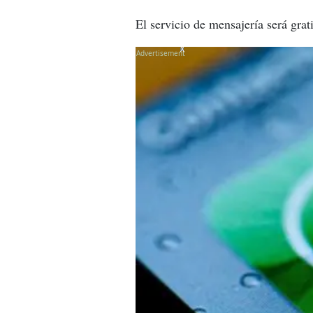
El servicio de mensajería será grat
X
X