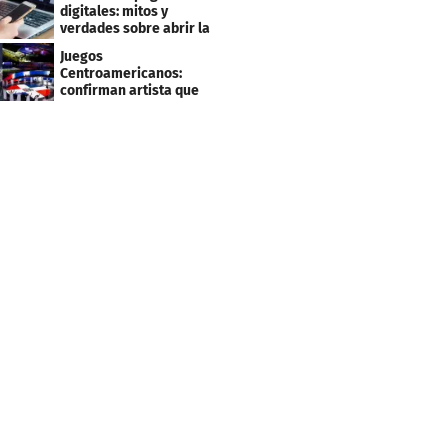
clientes
digitales: mitos y
verdades sobre abrir la
tuya y entrar
Juegos
Centroamericanos:
confirman artista que
cantará en la ceremonia
de clausura