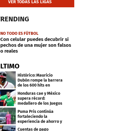
VER TODAS LAS LIGAS
TRENDING
NO TODO ES FÚTBOL
Con celular puedes decubrir si
pechos de una mujer son falsos
o reales
ÚLTIMO
Histórico: Mauricio
Dubón rompe la barrera
de los 600 hits en
Grandes Ligas
Honduras cae y México
supera récord:
medallero de los Juegos
Centroamericanos
Puma Pris continúa
fortaleciendo la
experiencia de ahorro y
beneficios para sus
Cuentas de pago