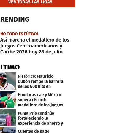
VER TODAS LAS LIGAS
TRENDING
NO TODO ES FÚTBOL
Así marcha el medallero de los
Juegos Centroamericanos y
Caribe 2026 hoy 28 de julio
ÚLTIMO
Histórico: Mauricio
Dubón rompe la barrera
de los 600 hits en
Grandes Ligas
Honduras cae y México
supera récord:
medallero de los Juegos
Centroamericanos
Puma Pris continúa
fortaleciendo la
experiencia de ahorro y
beneficios para sus
Cuentas de pago