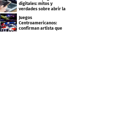
clientes
digitales: mitos y
verdades sobre abrir la
tuya y entrar
Juegos
Centroamericanos:
confirman artista que
cantará en la ceremonia
de clausura