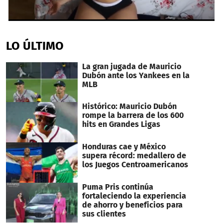
0
seconds
of
LO ÚLTIMO
2
minutes,
0
La gran jugada de Mauricio
Dubón ante los Yankees en la
MLB
Histórico: Mauricio Dubón
rompe la barrera de los 600
hits en Grandes Ligas
Honduras cae y México
supera récord: medallero de
los Juegos Centroamericanos
Puma Pris continúa
fortaleciendo la experiencia
de ahorro y beneficios para
sus clientes