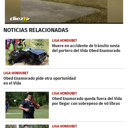
0
NOTICIAS
RELACIONADAS
seconds
of
47
LIGA HONDUBET
seconds
Muere en accidente de tránsito novia
del portero del Vida Obed Enamorado
LIGA HONDUBET
Obed Enamorado pide otra oportunidad
en el Vida
LIGA HONDUBET
Obed Enamorado queda fuera del Vida
por llegar con sobrepeso de 40 libras
LIGA HONDUBET