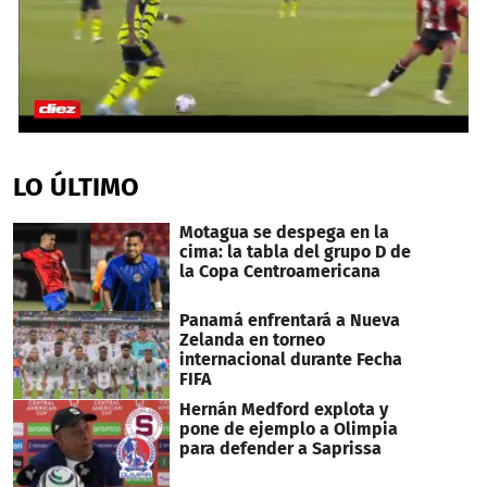
0
seconds
of
LO ÚLTIMO
1
minute,
30
Motagua se despega en la
seconds
cima: la tabla del grupo D de
la Copa Centroamericana
Panamá enfrentará a Nueva
Zelanda en torneo
internacional durante Fecha
FIFA
Hernán Medford explota y
pone de ejemplo a Olimpia
para defender a Saprissa