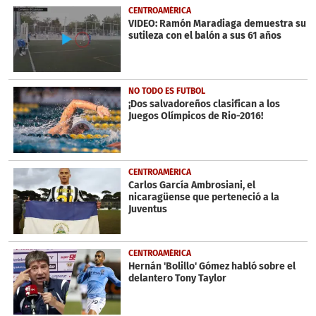
2
CENTROAMÉRICA
minutes,
VIDEO: Ramón Maradiaga demuestra su
11
sutileza con el balón a sus 61 años
seconds
NO TODO ES FUTBOL
¡Dos salvadoreños clasifican a los
Juegos Olímpicos de Rio-2016!
CENTROAMÉRICA
Carlos García Ambrosiani, el
nicaragüense que perteneció a la
Juventus
CENTROAMÉRICA
Hernán 'Bolillo' Gómez habló sobre el
delantero Tony Taylor