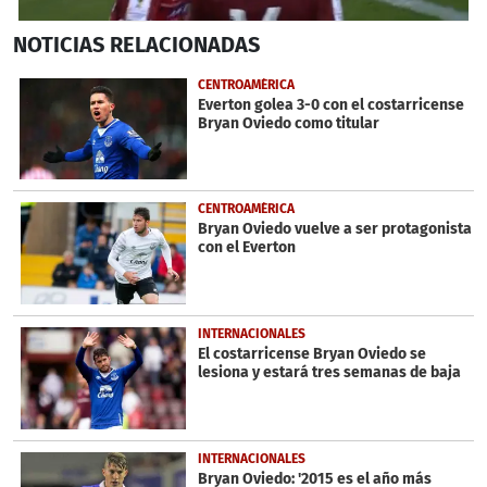
0
NOTICIAS
RELACIONADAS
seconds
of
1
CENTROAMÉRICA
minute,
Everton golea 3-0 con el costarricense
0
Bryan Oviedo como titular
CENTROAMÉRICA
Bryan Oviedo vuelve a ser protagonista
con el Everton
INTERNACIONALES
El costarricense Bryan Oviedo se
lesiona y estará tres semanas de baja
INTERNACIONALES
Bryan Oviedo: '2015 es el año más