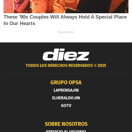
TODOS LOS DERECHOS RESERVADOS ®
2025
GRUPO OPSA
LAPRENSA.HN
ELHERALDO.HN
GOTV
SOBRE NOSOTROS
SERVICIO AL USUARIO