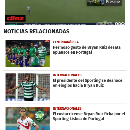
Próximo
0
NOTICIAS
RELACIONADAS
seconds
of
18
CENTROAMÉRICA
seconds
Hermoso gesto de Bryan Ruiz desata
aplausos en Portugal
INTERNACIONALES
El presidente del Sporting se deshace
en elogios hacia Bryan Ruiz
INTERNACIONALES
El costarricense Bryan Ruiz ficha por el
Sporting Lisboa de Portugal