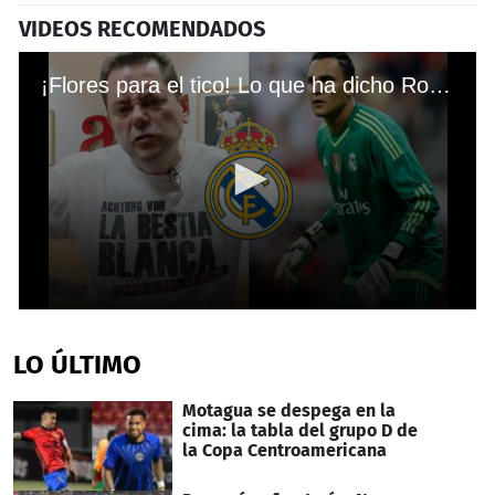
VIDEOS RECOMENDADOS
¡Flores para el tico! Lo que ha dicho Roncero sobre Keylor Navas
0
seconds
of
LO ÚLTIMO
1
minute,
20
Motagua se despega en la
seconds
cima: la tabla del grupo D de
la Copa Centroamericana