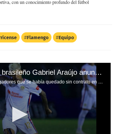
ortiva, con un conocimiento profundo del fútbol
rricense
Flamengo
Equipo
Confirmado: El lateral brasileño Gabriel Araújo anuncia que renovará su contrato con Olimpia
Gabriel Araújo era uno de los jugadores que se había quedado sin contrato en Olimpia, pero ha confirmado a DIEZ que se quedará por un año más