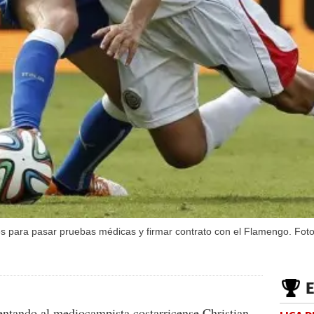
unes para pasar pruebas médicas y firmar contrato con el Flamengo. Fot
entando al mediocampista costarricense Christian