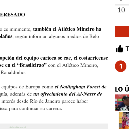
TERESADO
también el Atlético Mineiro ha
o es inminente,
olaños
, según informan algunos medios de Belo
 opción del equipo carioca se cae, el costarricense
e en el “Brasileirao”
con el Atlético Mineiro,
1
a Ronaldinho.
de equipos de Europa como
el Nottingham Forest de
LO 
quía, además de
un ofrecimiento del Al-Nassr de
l interés desde Río de Janeiro parece haber
issa para continuar su carrera.