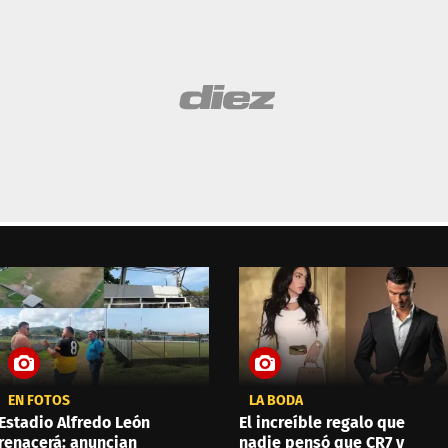
EN FOTOS
LA BODA
Estadio Alfredo León
El increíble regalo que
renacerá: anuncian
nadie pensó que CR7 y