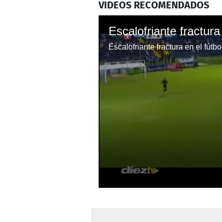
VIDEOS RECOMENDADOS
Escalofriante fractura
Escalofriante fractura en el fútb
0
seconds
of
56