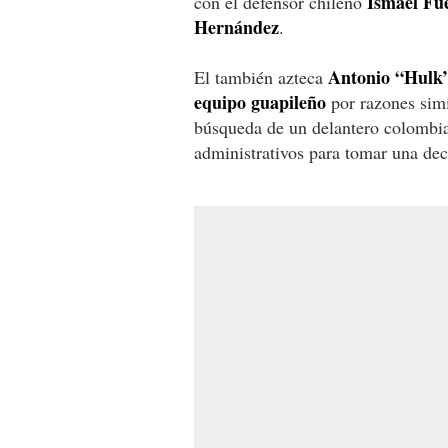
Ismael Fu
con el defensor chileno
Hernández
.
Antonio “Hulk”
El también azteca
equipo guapileño
por razones simi
búsqueda de un delantero colombian
administrativos para tomar una deci