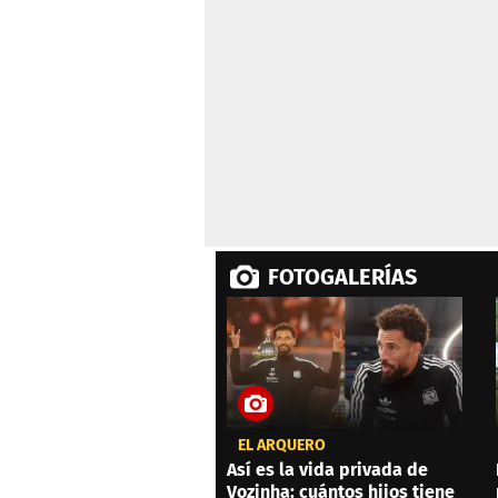
seconds
Volume
0%
FOTOGALERÍAS
EL ARQUERO
Así es la vida privada de
Vozinha: cuántos hijos tiene