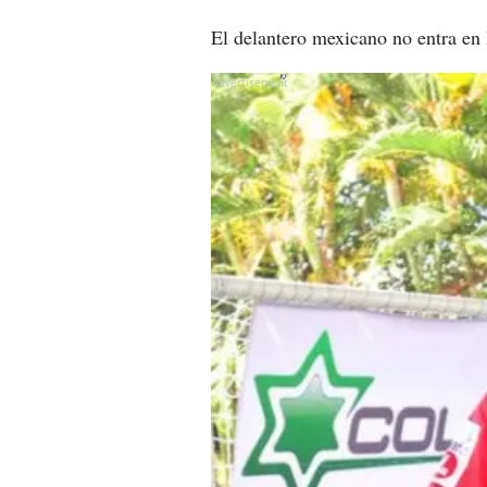
El delantero mexicano no entra en 
X