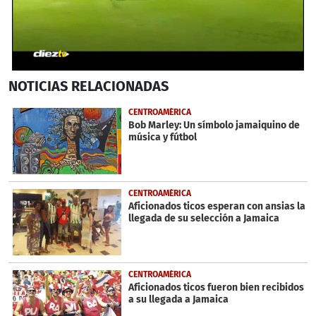
0
NOTICIAS
RELACIONADAS
seconds
of
56
CENTROAMÉRICA
seconds
Bob Marley: Un símbolo jamaiquino de
música y fútbol
CENTROAMÉRICA
Aficionados ticos esperan con ansias la
llegada de su selección a Jamaica
CENTROAMÉRICA
Aficionados ticos fueron bien recibidos
a su llegada a Jamaica