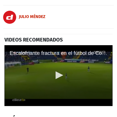
JULIO MÉNDEZ
VIDEOS RECOMENDADOS
Escalofriante fractura en el fútbol de Costa Rica
0
seconds
of