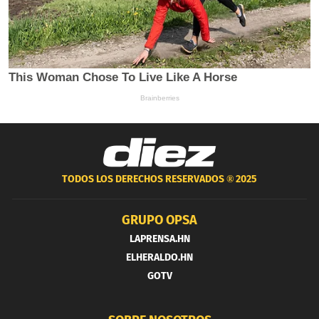
TODOS LOS DERECHOS RESERVADOS ®
2025
GRUPO OPSA
LAPRENSA.HN
ELHERALDO.HN
GOTV