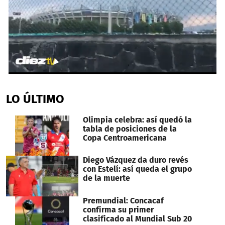
0
seconds
of
LO ÚLTIMO
40
seconds
Olimpia celebra: así quedó la
tabla de posiciones de la
Copa Centroamericana
Diego Vázquez da duro revés
con Estelí: así queda el grupo
de la muerte
Premundial: Concacaf
confirma su primer
clasificado al Mundial Sub 20