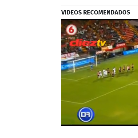
VIDEOS RECOMENDADOS
0
seconds
of