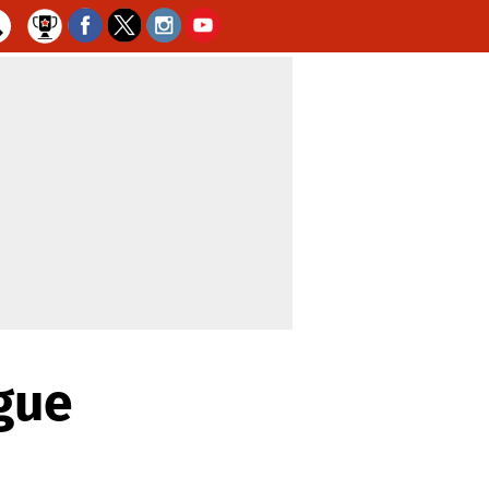
igue
e