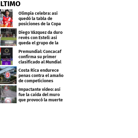
ÚLTIMO
Olimpia celebra: así
quedó la tabla de
posiciones de la Copa
Centroamericana
Diego Vázquez da duro
revés con Estelí: así
queda el grupo de la
muerte
Premundial: Concacaf
confirma su primer
clasificado al Mundial
Sub 20
Costa Rica endurece
penas contra el amaño
de competiciones
deportivas
Impactante vídeo: así
fue la caída del muro
que provocó la muerte
de Tássio Maia