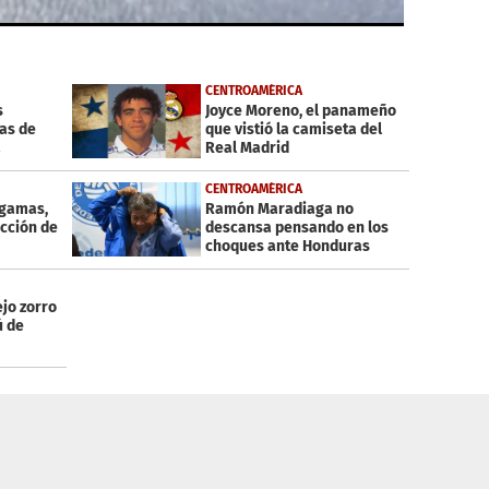
CENTROAMÉRICA
s
Joyce Moreno, el panameño
as de
que vistió la camiseta del
a
Real Madrid
CENTROAMÉRICA
ugamas,
Ramón Maradiaga no
ección de
descansa pensando en los
choques ante Honduras
ejo zorro
ú de