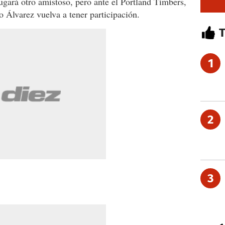
gará otro amistoso, pero ante el Portland Timbers,
 Álvarez vuelva a tener participación.
1
2
3