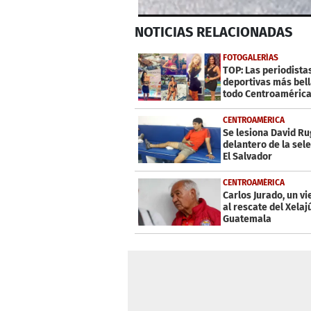
0
NOTICIAS
RELACIONADAS
seconds
of
2
FOTOGALERÍAS
minutes,
TOP: Las periodista
26
deportivas más bell
seconds
Volume
todo Centroaméric
0%
CENTROAMÉRICA
Se lesiona David R
delantero de la sel
El Salvador
CENTROAMÉRICA
Carlos Jurado, un vi
al rescate del Xelaj
Guatemala