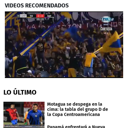
VIDEOS RECOMENDADOS
0
seconds
of
LO ÚLTIMO
2
minutes,
41
Motagua se despega en la
seconds
cima: la tabla del grupo D de
la Copa Centroamericana
Panamá enfrentará a Nueva