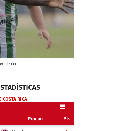
ompié tico.
ESTADÍSTICAS
E COSTA RICA