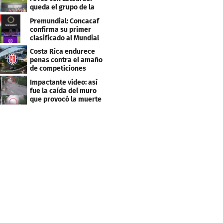
queda el grupo de la
muerte
Premundial: Concacaf
confirma su primer
clasificado al Mundial
Sub 20
Costa Rica endurece
penas contra el amaño
de competiciones
deportivas
Impactante vídeo: así
fue la caída del muro
que provocó la muerte
de Tássio Maia