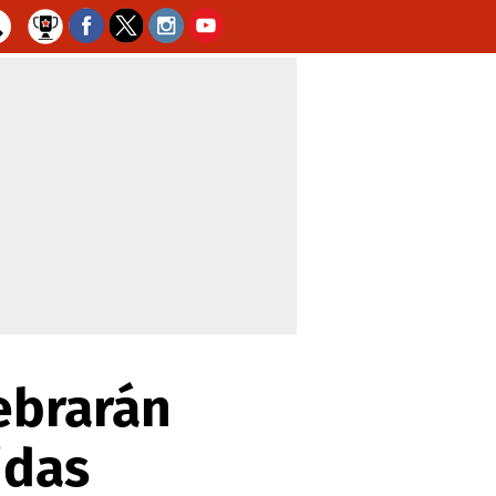
lebrarán
idas