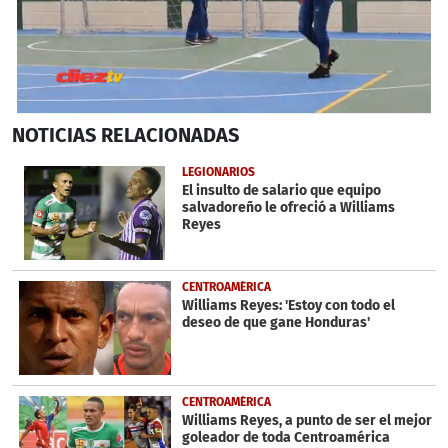
0
NOTICIAS
RELACIONADAS
seconds
of
59
LEGIONARIOS
seconds
El insulto de salario que equipo
salvadoreño le ofreció a Williams
Reyes
CENTROAMÉRICA
Williams Reyes: 'Estoy con todo el
deseo de que gane Honduras'
CENTROAMÉRICA
Williams Reyes, a punto de ser el mejor
goleador de toda Centroamérica