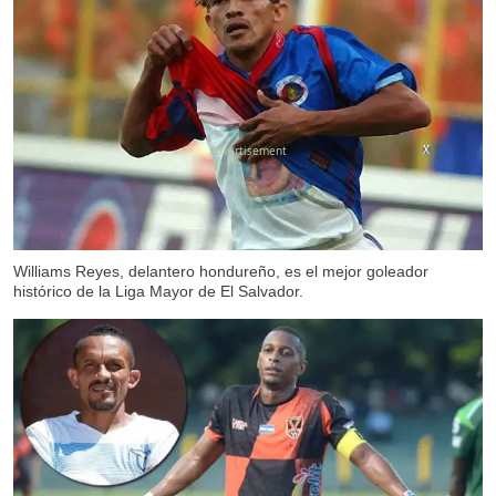
X
X
Williams Reyes, delantero hondureño, es el mejor goleador
histórico de la Liga Mayor de El Salvador.