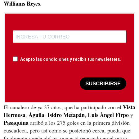
Williams Reyes
.
Acepto las condiciones y recibir tus newsletters.
SUSCRIBIRSE
Vista
El canalero de ya 37 años, que ha participado con el
Hermosa
Águila
Isidro
Metapán
Luis
Ángel
Firpo
,
,
,
y
Pasaquina
arribó a los 275 goles en la primera división
cuscatleca, pero así como se posicionó cerca, pueda que
finalmente quede ahí, ya que está pensando en el retiro.