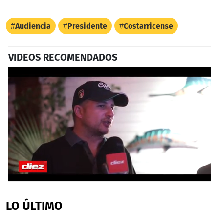
Audiencia
Presidente
Costarricense
VIDEOS RECOMENDADOS
0
seconds
of
LO ÚLTIMO
4
minutes,