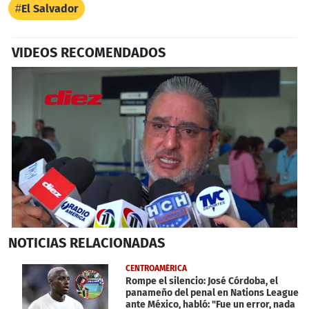
El Salvador
VIDEOS RECOMENDADOS
0
NOTICIAS
RELACIONADAS
seconds
of
2
CENTROAMÉRICA
minutes,
Rompe el silencio: José Córdoba, el
53
panameño del penal en Nations League
seconds
ante México, habló: "Fue un error, nada