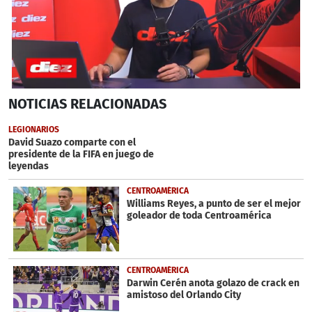
0
NOTICIAS
RELACIONADAS
seconds
of
4
LEGIONARIOS
minutes,
David Suazo comparte con el
51
presidente de la FIFA en juego de
seconds
leyendas
CENTROAMÉRICA
Williams Reyes, a punto de ser el mejor
goleador de toda Centroamérica
CENTROAMÉRICA
Darwin Cerén anota golazo de crack en
amistoso del Orlando City