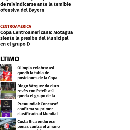
de reivindicarse ante la temible
ofensiva del Bayern
CENTROAMERICA
Copa Centroamericana: Motagua
siente la presión del Municipal
en el grupo D
ÚLTIMO
Olimpia celebra: así
quedó la tabla de
posiciones de la Copa
Centroamericana
Diego Vázquez da duro
revés con Estelí: así
queda el grupo de la
muerte
Premundial: Concacaf
confirma su primer
clasificado al Mundial
Sub 20
Costa Rica endurece
penas contra el amaño