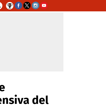
e
ensiva del