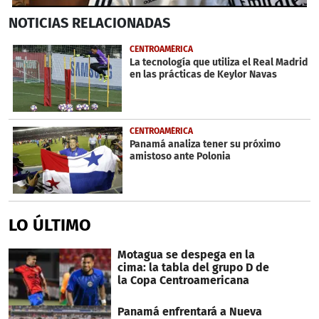
0
NOTICIAS
RELACIONADAS
seconds
of
14
CENTROAMÉRICA
seconds
La tecnología que utiliza el Real Madrid
en las prácticas de Keylor Navas
CENTROAMÉRICA
Panamá analiza tener su próximo
amistoso ante Polonia
LO ÚLTIMO
Motagua se despega en la
cima: la tabla del grupo D de
la Copa Centroamericana
Panamá enfrentará a Nueva