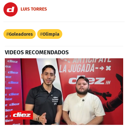
LUIS TORRES
Goleadores
Olimpia
VIDEOS RECOMENDADOS
0