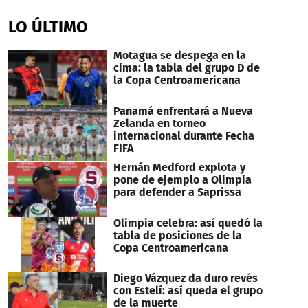
seconds
of
LO ÚLTIMO
12
minutes,
34
Motagua se despega en la
seconds
cima: la tabla del grupo D de
la Copa Centroamericana
Panamá enfrentará a Nueva
Zelanda en torneo
internacional durante Fecha
FIFA
Hernán Medford explota y
pone de ejemplo a Olimpia
para defender a Saprissa
Olimpia celebra: así quedó la
tabla de posiciones de la
Copa Centroamericana
Diego Vázquez da duro revés
con Estelí: así queda el grupo
de la muerte