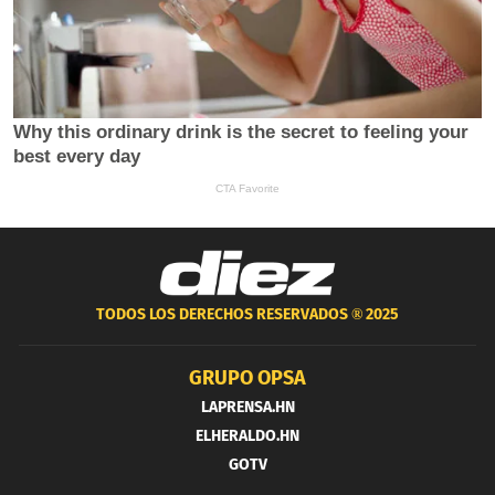
TODOS LOS DERECHOS RESERVADOS ®
2025
GRUPO OPSA
LAPRENSA.HN
ELHERALDO.HN
GOTV