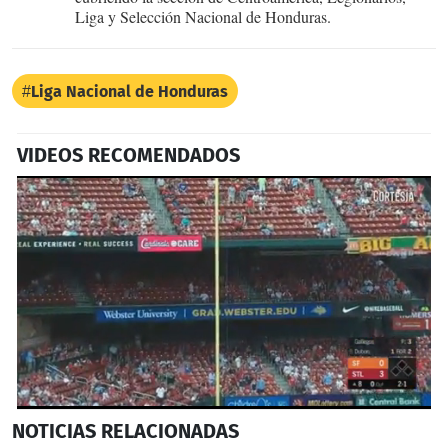
Liga y Selección Nacional de Honduras.
Liga Nacional de Honduras
VIDEOS RECOMENDADOS
0
NOTICIAS
RELACIONADAS
seconds
of