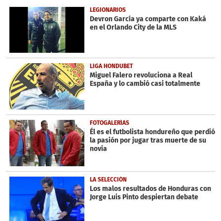
57
LEGIONARIOS
seconds
Devron García ya comparte con Kaká
en el Orlando City de la MLS
LIGA HONDUBET
Miguel Falero revoluciona a Real
España y lo cambió casi totalmente
FOTOGALERÍAS
Él es el futbolista hondureño que perdió
la pasión por jugar tras muerte de su
novia
LA SELECCIÓN
Los malos resultados de Honduras con
Jorge Luis Pinto despiertan debate