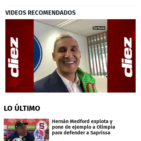
VIDEOS RECOMENDADOS
0
seconds
of
LO ÚLTIMO
23
seconds
Hernán Medford explota y
pone de ejemplo a Olimpia
para defender a Saprissa