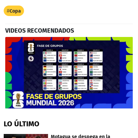
Copa
VIDEOS RECOMENDADOS
0
seconds
of
LO ÚLTIMO
17
minutes,
59
Motagua se despega en la