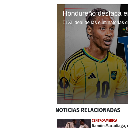
0
NOTICIAS
RELACIONADAS
seconds
of
2
CENTROAMÉRICA
minutes,
Ramón Maradiaga, 