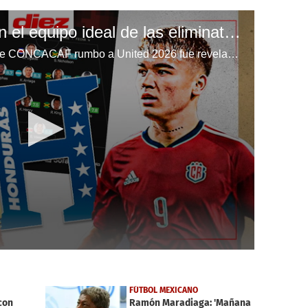
Hondureño destaca en el equipo ideal de las eliminatorias mundialistas de CONCACAF
El XI ideal de las eliminatorias de CONCACAF rumbo a United 2026 fue revelado. Estos son los futbolistas más destacados de la región tras la cuarta jornada. Daniel Ramírez con todos los detalles.
FÚTBOL MEXICANO
con
Ramón Maradiaga: 'Mañana