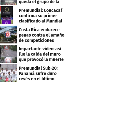
queda el grupo de la
muerte
Premundial: Concacaf
confirma su primer
clasificado al Mundial
Sub 20
Costa Rica endurece
penas contra el amaño
de competiciones
deportivas
Impactante vídeo: así
fue la caída del muro
que provocó la muerte
de Tássio Maia
Premundial Sub-20:
Panamá sufre duro
revés en el último
minuto y se aleja de 4tos