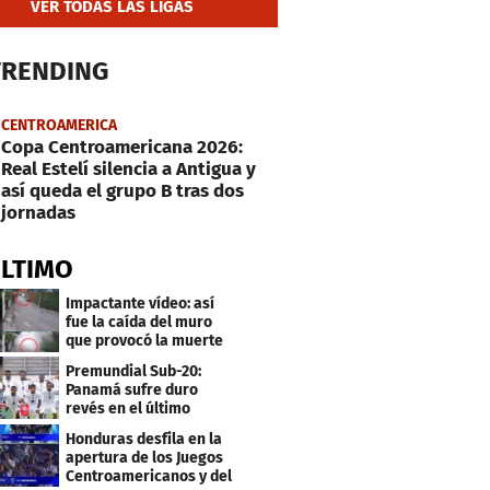
VER TODAS LAS LIGAS
TRENDING
CENTROAMERICA
Copa Centroamericana 2026:
Real Estelí silencia a Antigua y
así queda el grupo B tras dos
jornadas
ÚLTIMO
Impactante vídeo: así
fue la caída del muro
que provocó la muerte
de Tássio Maia
Premundial Sub-20:
Panamá sufre duro
revés en el último
minuto y se aleja de 4tos
Honduras desfila en la
apertura de los Juegos
Centroamericanos y del