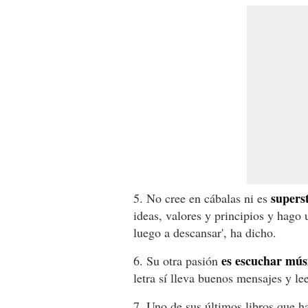
superst
5. No cree en cábalas ni es
ideas, valores y principios y hago 
luego a descansar', ha dicho.
es escuchar mús
6. Su otra pasión
letra sí lleva buenos mensajes y lee
7. Uno de sus últimos libros que ha 