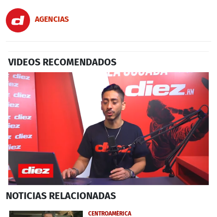
AGENCIAS
VIDEOS RECOMENDADOS
0
NOTICIAS
RELACIONADAS
seconds
of
4
CENTROAMÉRICA