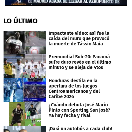
0
seconds
of
LO ÚLTIMO
1
minute,
20
Impactante vídeo: así fue la
seconds
caída del muro que provocó
la muerte de Tássio Maia
Premundial Sub-20: Panamá
sufre duro revés en el último
minuto y se aleja de 4tos
Honduras desfila en la
apertura de los Juegos
Centroamericanos y del
Caribe 2026
¿Cuándo debuta José Mario
Pinto con Sporting San José?
Ya hay fecha y rival
¡Dará un autobús a cada club!