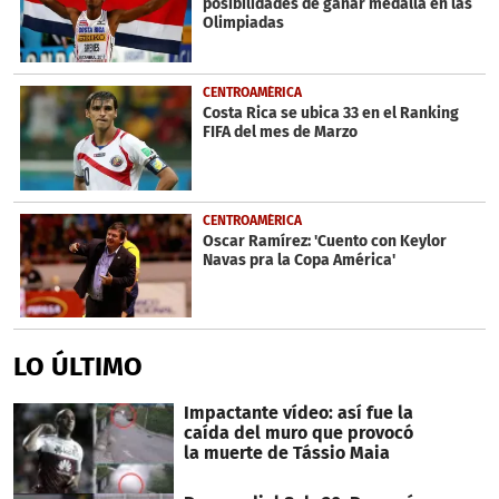
posibilidades de ganar medalla en las
seconds
Olimpiadas
CENTROAMÉRICA
Costa Rica se ubica 33 en el Ranking
FIFA del mes de Marzo
CENTROAMÉRICA
Oscar Ramírez: 'Cuento con Keylor
Navas pra la Copa América'
LO ÚLTIMO
Impactante vídeo: así fue la
caída del muro que provocó
la muerte de Tássio Maia